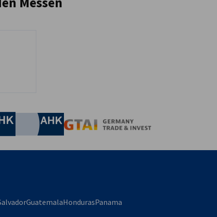
nden Messen
irtschaft und Energie
Industrie- und Handelskammer
Industrie- und Handelskammer
AHK.de
Germany Trade & In
Salvador
Guatemala
Honduras
Panama