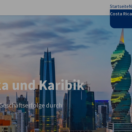
Startseite
N
stellungen schließen
Costa Rica
a und Karibik
Geschäftserfolge durch