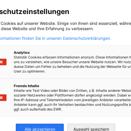
lt anzuzeigen, erlauben Sie in den Datenschutzeinstellungen
schutzeinstellungen
von Inhalten Dritter.
 Cookies auf unserer Website. Einige von ihnen sind essenziell, wäh
, diese Website und Ihre Erfahrung zu verbessern.
formationen finden Sie in unseren Datenschutzerklärungen.
DATENSCHUTZEINSTELLUNGEN ÄNDERN
Analytics
Statistik Cookies erfassen Informationen anonym. Diese Informationen 
ie Region
uns zu verstehen, wie unsere Besucher unsere Website nutzen. Wir nut
duese Daten um Fehler zu beheben und die Nutzung der Webseite für u
User zu optimieren.
Fremde Inhalte
Inhalte wie Text Video oder Bilder von Dritten, z.B. Inhalte anderer Websi
sozialer Netzwerke oder Plattformen dürfen angezeigt werden. Dabei 
Ihre IP-Adresse und Telemetriedaten vom jeweiligen Anbieter verarbeite
Anbieter kann ggf. auch Ihr Verhalten beobachten und Nutzungsprofile b
ggf. auch außerhalb des EWR.
KK)
Alle akzeptieren
Auswahl speichern