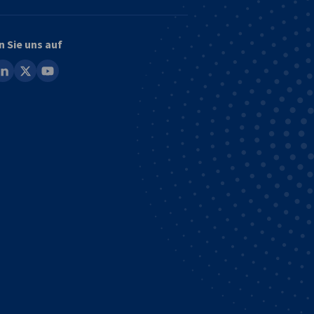
n Sie uns auf
ook
inkedin
x
youtube