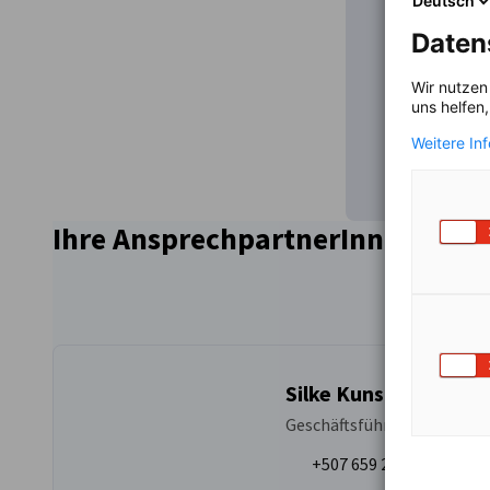
Deutsch
Um den Inha
Daten
Wir nutzen
uns helfen
Weitere In
Ihre AnsprechpartnerInnen für d
Silke Kunstreich
Geschäftsführerin (AHK ZA
+507 659 28973