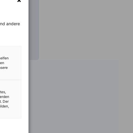
 die Anzeige
rend andere
helfen
zen
nsere
tes,
werden
t. Der
ilden,