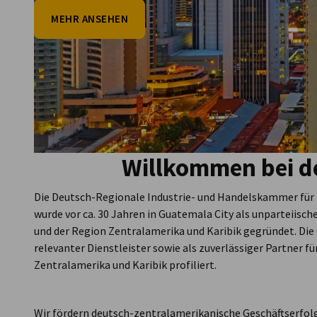
MEHR ANSEHEN
Guatemala
vorherige
Willkommen bei d
nächste
Die Deutsch-Regionale Industrie- und Handelskammer für 
wurde vor ca. 30 Jahren in Guatemala City als unparteiisc
und der Region Zentralamerika und Karibik gegründet. Die 
relevanter Dienstleister sowie als zuverlässiger Partner f
Zentralamerika und Karibik profiliert.
Wir fördern deutsch-zentralamerikanische Geschäftserfo