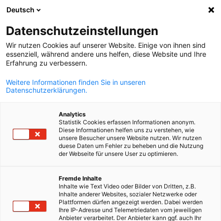
Deutsch
Suche öffnen
Navi
Ein
Datenschutzeinstellungen
Wir nutzen Cookies auf unserer Website. Einige von ihnen sind
essenziell, während andere uns helfen, diese Website und Ihre
Erfahrung zu verbessern.
Weitere Informationen finden Sie in unseren
Datenschutzerklärungen.
Analytics
Statistik Cookies erfassen Informationen anonym.
Diese Informationen helfen uns zu verstehen, wie
countryflags.com
unsere Besucher unsere Website nutzen. Wir nutzen
Über uns
duese Daten um Fehler zu beheben und die Nutzung
der Webseite für unsere User zu optimieren.
German
Fremde Inhalte
Finden Sie hier alle wichtigen Informationen über die Deutsch-
Inhalte wie Text Video oder Bilder von Dritten, z.B.
Costaricanische Industrie- und Handelskammer (AHK Costa Ric
Inhalte anderer Websites, sozialer Netzwerke oder
Plattformen dürfen angezeigt werden. Dabei werden
und den passenden Ansprechpartner für ihr Anliegen.
Ihre IP-Adresse und Telemetriedaten vom jeweiligen
Anbieter verarbeitet. Der Anbieter kann ggf. auch Ihr
Die Deutsch-Costaricanische Industrie- und Handelskammer