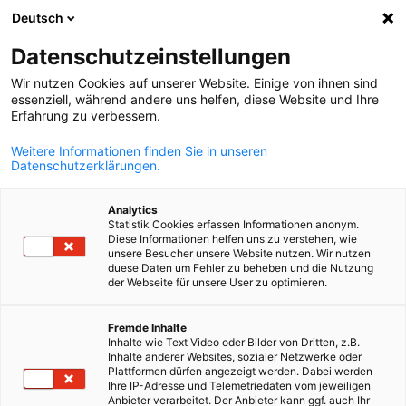
Deutsch
Suche öffnen
Navi
Ein
Datenschutzeinstellungen
Wir nutzen Cookies auf unserer Website. Einige von ihnen sind
essenziell, während andere uns helfen, diese Website und Ihre
Erfahrung zu verbessern.
Weitere Informationen finden Sie in unseren
Datenschutzerklärungen.
Analytics
Statistik Cookies erfassen Informationen anonym.
Diese Informationen helfen uns zu verstehen, wie
© AHK ZAKK
unsere Besucher unsere Website nutzen. Wir nutzen
Messeservice
duese Daten um Fehler zu beheben und die Nutzung
der Webseite für unsere User zu optimieren.
German
Fremde Inhalte
Treffen Sie auf Messen in Deutschland unsere Unternehmen aus
Inhalte wie Text Video oder Bilder von Dritten, z.B.
Costa Rica. Wir begleiten Sie auf Ihrem Messebesuch.
Inhalte anderer Websites, sozialer Netzwerke oder
Plattformen dürfen angezeigt werden. Dabei werden
Die internationalen Messen in Deutschland sind die perfekte
Ihre IP-Adresse und Telemetriedaten vom jeweiligen
Anbieter verarbeitet. Der Anbieter kann ggf. auch Ihr
Gelegenheit für Ihre Geschäfte. Die Ausgaben der Messe in