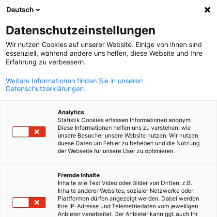
Deutsch
Suche öffnen
Navi
Ein
Datenschutzeinstellungen
Wir nutzen Cookies auf unserer Website. Einige von ihnen sind
essenziell, während andere uns helfen, diese Website und Ihre
Erfahrung zu verbessern.
Weitere Informationen finden Sie in unseren
Datenschutzerklärungen.
Analytics
Statistik Cookies erfassen Informationen anonym.
Diese Informationen helfen uns zu verstehen, wie
©freepik
unsere Besucher unsere Website nutzen. Wir nutzen
Kontakt
duese Daten um Fehler zu beheben und die Nutzung
der Webseite für unsere User zu optimieren.
German
Fremde Inhalte
Sie haben Fragen zur AHK, zu unseren Dienstleistungen oder si
Inhalte wie Text Video oder Bilder von Dritten, z.B.
auf der Suche nach dem passenden Ansprechpartner? Dann
Inhalte anderer Websites, sozialer Netzwerke oder
Plattformen dürfen angezeigt werden. Dabei werden
treten Sie gern mit uns in Kontakt!
Ihre IP-Adresse und Telemetriedaten vom jeweiligen
Anbieter verarbeitet. Der Anbieter kann ggf. auch Ihr
Unsere Kontaktdaten: