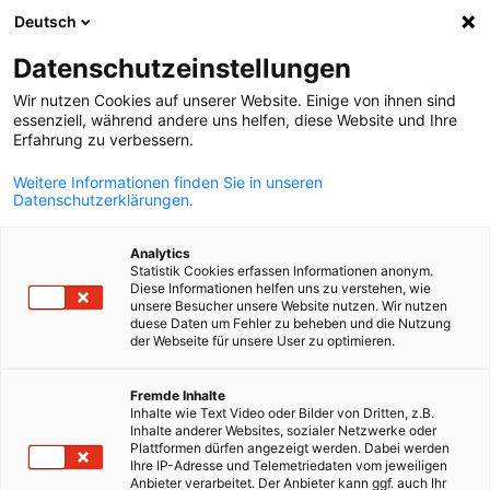
Deutsch
Suche öffnen
Navi
Ein
Datenschutzeinstellungen
Wir nutzen Cookies auf unserer Website. Einige von ihnen sind
El Salvador
essenziell, während andere uns helfen, diese Website und Ihre
Erfahrung zu verbessern.
Weitere Informationen finden Sie in unseren
Willkommen bei Ihrer AHK in El Salvador - Ihr
Datenschutzerklärungen.
kompetenter Partner für den Einstieg in neue Märkte!
Analytics
Statistik Cookies erfassen Informationen anonym.
Diese Informationen helfen uns zu verstehen, wie
unsere Besucher unsere Website nutzen. Wir nutzen
duese Daten um Fehler zu beheben und die Nutzung
der Webseite für unsere User zu optimieren.
German
Fremde Inhalte
Inhalte wie Text Video oder Bilder von Dritten, z.B.
Inhalte anderer Websites, sozialer Netzwerke oder
Plattformen dürfen angezeigt werden. Dabei werden
Ihre IP-Adresse und Telemetriedaten vom jeweiligen
Anbieter verarbeitet. Der Anbieter kann ggf. auch Ihr