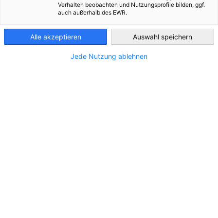
Verhalten beobachten und Nutzungsprofile bilden, ggf.
auch außerhalb des EWR.
Guatemala
Alle akzeptieren
Auswahl speichern
Über uns
Jede Nutzung ablehnen
Erfahren Sie mehr über die Deutsch Salvadorianische
Industrie- und Handelskammer und finden Sie die für Sie
passende Ansprechpartnerin.
Mehr ansehen