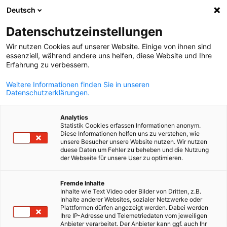
Deutsch
Suche öffnen
Navi
Ein
Datenschutzeinstellungen
ZURÜCK
Wir nutzen Cookies auf unserer Website. Einige von ihnen sind
essenziell, während andere uns helfen, diese Website und Ihre
Mitgliedschaft bei der Deutsch-
Erfahrung zu verbessern.
Costaricanischen Industrie-
Weitere Informationen finden Sie in unseren
Datenschutzerklärungen.
und Handelskammer
Analytics
Bitte füllen Sie unser Kontaktformular aus. Wir werden uns
Statistik Cookies erfassen Informationen anonym.
Diese Informationen helfen uns zu verstehen, wie
umgehend mit Ihnen in Verbindung setzen, um Ihnen
unsere Besucher unsere Website nutzen. Wir nutzen
zeitnah alle Informationen, Voraussetzungen und Vorteile
duese Daten um Fehler zu beheben und die Nutzung
der Webseite für unsere User zu optimieren.
einer Mitgliedschaft zukommen lassen.
German
Fremde Inhalte
*
Unternehmen
Inhalte wie Text Video oder Bilder von Dritten, z.B.
Inhalte anderer Websites, sozialer Netzwerke oder
Plattformen dürfen angezeigt werden. Dabei werden
Ihre IP-Adresse und Telemetriedaten vom jeweiligen
Anbieter verarbeitet. Der Anbieter kann ggf. auch Ihr