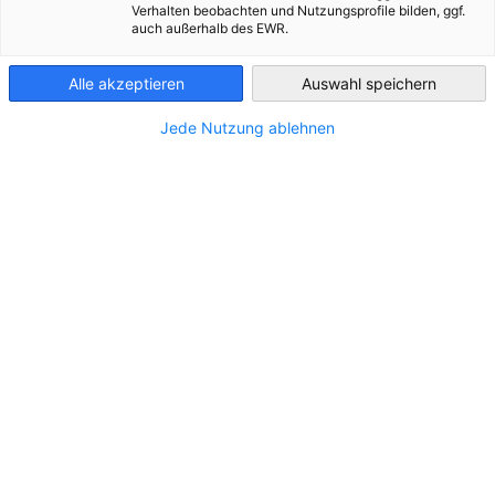
Verhalten beobachten und Nutzungsprofile bilden, ggf.
auch außerhalb des EWR.
*
Guatemala
Vor- und Nachname
Alle akzeptieren
Auswahl speichern
Jede Nutzung ablehnen
*
Telefonnummer
*
Email
Bitte geben Sie hier die Emailadresse an über die wir Sie kontaktieren dürfen.
*
Ihre Nachricht an uns