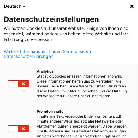
Deutsch
Suche öffnen
Navi
Ein
Datenschutzeinstellungen
Wir nutzen Cookies auf unserer Website. Einige von ihnen sind
essenziell, während andere uns helfen, diese Website und Ihre
Erfahrung zu verbessern.
Weitere Informationen finden Sie in unseren
Datenschutzerklärungen.
Analytics
Statistik Cookies erfassen Informationen anonym.
Diese Informationen helfen uns zu verstehen, wie
© AHK ZAKK
unsere Besucher unsere Website nutzen. Wir nutzen
News & Events
duese Daten um Fehler zu beheben und die Nutzung
der Webseite für unsere User zu optimieren.
German
Fremde Inhalte
Hier finden Sie aktuelle Neuigkeiten aus der AHK und die
Inhalte wie Text Video oder Bilder von Dritten, z.B.
wichtigsten Veranstaltungen für Unternehmen in Guatemala.
Inhalte anderer Websites, sozialer Netzwerke oder
Plattformen dürfen angezeigt werden. Dabei werden
Kommende Events
Ihre IP-Adresse und Telemetriedaten vom jeweiligen
Anbieter verarbeitet. Der Anbieter kann ggf. auch Ihr