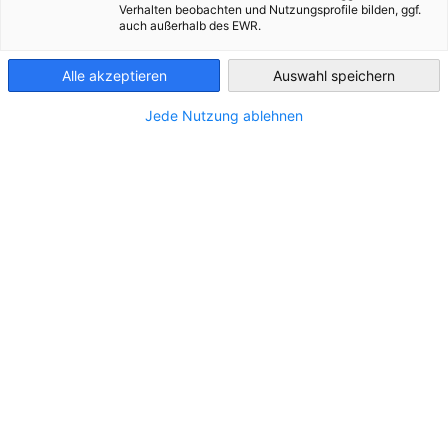
Verhalten beobachten und Nutzungsprofile bilden, ggf.
auch außerhalb des EWR.
Guatemala
Alle akzeptieren
Auswahl speichern
Jede Nutzung ablehnen
Kaffeereise
AHK Guatemala // 01.02. - 07.02.2026
VERANSTALTUNG
DELEGATION