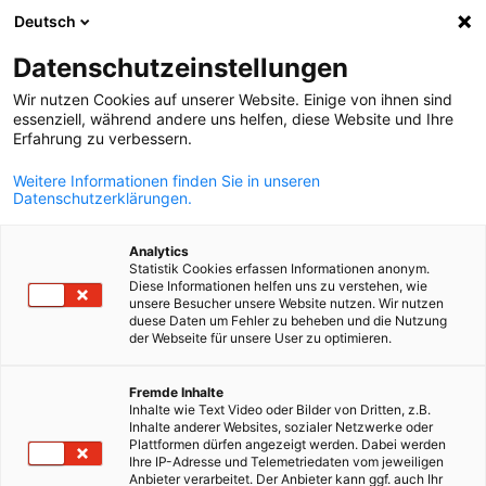
Deutsch
Suche öffnen
Navi
Ein
Datenschutzeinstellungen
Wir nutzen Cookies auf unserer Website. Einige von ihnen sind
essenziell, während andere uns helfen, diese Website und Ihre
Erfahrung zu verbessern.
Weitere Informationen finden Sie in unseren
Datenschutzerklärungen.
Analytics
Statistik Cookies erfassen Informationen anonym.
Diese Informationen helfen uns zu verstehen, wie
© Pexels
unsere Besucher unsere Website nutzen. Wir nutzen
Social Media
duese Daten um Fehler zu beheben und die Nutzung
der Webseite für unsere User zu optimieren.
German
Fremde Inhalte
Folgen Sie uns zusätzlich auf unseren Social Media Kanälen.
Inhalte wie Text Video oder Bilder von Dritten, z.B.
Inhalte anderer Websites, sozialer Netzwerke oder
Weitere Details über unsere Dienstleistungen, aktuelle
Plattformen dürfen angezeigt werden. Dabei werden
Neuigkeiten aus der AHK und viele weitere spannenden
Ihre IP-Adresse und Telemetriedaten vom jeweiligen
Anbieter verarbeitet. Der Anbieter kann ggf. auch Ihr
Informationen über uns findet ihr auf unseren Social Media