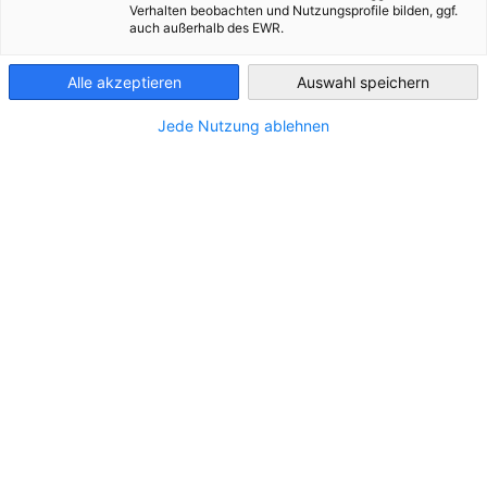
Verhalten beobachten und Nutzungsprofile bilden, ggf.
Kanälen. Jetzt clicken und uns folgen!
auch außerhalb des EWR.
Guatemala
Alle akzeptieren
Auswahl speichern
INSTAGRAM
Jede Nutzung ablehnen
FACEBOOK
LINKEDIN
YOUTUBE
X
Partner
Bundesministerium für Wirtschaft und Ene
Deutsche
Industrie- und Handelskammer
AHK.de