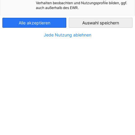
Verhalten beobachten und Nutzungsprofile bilden, ggf.
Unternehmen zugeschnitten und können flexibel kombiniert
auch außerhalb des EWR.
werden.
Guatemala
Übersicht über unsere wichtigsten Dienstleistungen für
Alle akzeptieren
Auswahl speichern
Sie!
Jede Nutzung ablehnen
Markteinstieg
Wir helfen Ihnen bei der Marktrecherche und
der Suche von Geschäftspartnern und Kunden
in Costa Rica
Mes