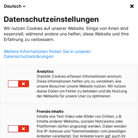
Deutsch
Suche öffnen
Navi
Ein
Datenschutzeinstellungen
Wir nutzen Cookies auf unserer Website. Einige von ihnen sind
essenziell, während andere uns helfen, diese Website und Ihre
Erfahrung zu verbessern.
Weitere Informationen finden Sie in unseren
Datenschutzerklärungen.
Analytics
Statistik Cookies erfassen Informationen anonym.
Diese Informationen helfen uns zu verstehen, wie
© Ghetty
unsere Besucher unsere Website nutzen. Wir nutzen
Dienstleistungen
duese Daten um Fehler zu beheben und die Nutzung
der Webseite für unsere User zu optimieren.
German
Fremde Inhalte
Die AHK Costa Rica fördert durch professionelle
Inhalte wie Text Video oder Bilder von Dritten, z.B.
Dienstleistungen die deutsch-costaricanischen
Inhalte anderer Websites, sozialer Netzwerke oder
Plattformen dürfen angezeigt werden. Dabei werden
Wirtschaftsbeziehungen. Unsere Dienstleistungen sind auf die
Ihre IP-Adresse und Telemetriedaten vom jeweiligen
individuellen Bedürfnisse deutscher und costaricanischer
Anbieter verarbeitet. Der Anbieter kann ggf. auch Ihr