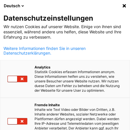
Deutsch
Búsqueda abie
Abri
Cer
Eventos
Datenschutzeinstellungen
Wir nutzen Cookies auf unserer Website. Einige von ihnen sind
Aquí encontrará una descripción general de los eventos
essenziell, während andere uns helfen, diese Website und Ihre
Erfahrung zu verbessern.
regionales de todas las AHK que pertenecen a la asociaci
de la Cámara Regional Alemana de Comercio e Industria
Weitere Informationen finden Sie in unseren
Datenschutzerklärungen.
para Centroamérica y el Caribe (AHK ZAKK).
Analytics
Statistik Cookies erfassen Informationen anonym.
Diese Informationen helfen uns zu verstehen, wie
unsere Besucher unsere Website nutzen. Wir nutzen
duese Daten um Fehler zu beheben und die Nutzung
Mostrar filtros y clasificación
der Webseite für unsere User zu optimieren.
Opciones de filtro actualizadas correctamente
Spanish
Fremde Inhalte
Inhalte wie Text Video oder Bilder von Dritten, z.B.
Inhalte anderer Websites, sozialer Netzwerke oder
Plattformen dürfen angezeigt werden. Dabei werden
Actualmente no hay eventos próximos.
Ihre IP-Adresse und Telemetriedaten vom jeweiligen
¡Vuelve pronto para ver nuevos eventos!
Anbieter verarbeitet. Der Anbieter kann ggf. auch Ihr