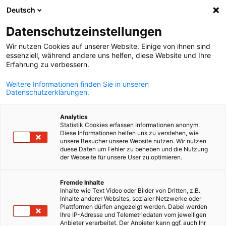
Deutsch
Búsqueda abie
Abri
Cer
Datenschutzeinstellungen
Wir nutzen Cookies auf unserer Website. Einige von ihnen sind
essenziell, während andere uns helfen, diese Website und Ihre
Erfahrung zu verbessern.
Weitere Informationen finden Sie in unseren
Datenschutzerklärungen.
Analytics
Statistik Cookies erfassen Informationen anonym.
Diese Informationen helfen uns zu verstehen, wie
© Ghetty
unsere Besucher unsere Website nutzen. Wir nutzen
Eventos y Novedades
duese Daten um Fehler zu beheben und die Nutzung
der Webseite für unsere User zu optimieren.
Spanish
Fremde Inhalte
Un espacio donde la actualidad se convierte en oportunidad.
Inhalte wie Text Video oder Bilder von Dritten, z.B.
Conozca las novedades de la AHK y participe en eventos que
Inhalte anderer Websites, sozialer Netzwerke oder
Plattformen dürfen angezeigt werden. Dabei werden
inspiran innovación, colaboración y crecimiento para las
Ihre IP-Adresse und Telemetriedaten vom jeweiligen
empresas en la República Dominicana.
Anbieter verarbeitet. Der Anbieter kann ggf. auch Ihr