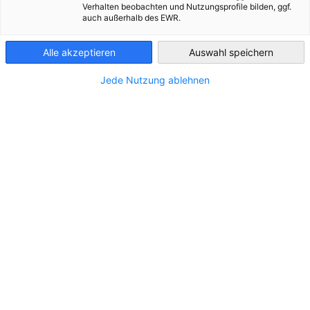
Verhalten beobachten und Nutzungsprofile bilden, ggf.
Próximos eventos
auch außerhalb des EWR.
Guatemala
Alle akzeptieren
Auswahl speichern
Jede Nutzung ablehnen
4to Torneo de Golf AHK República
Del
Dominicana
Cir
EVENTO
Amb
EVE
Sábado, 11 de octubre 2025 // Lugar: PGA
Ocean’s 4, Playa Nueva Romana
Fech