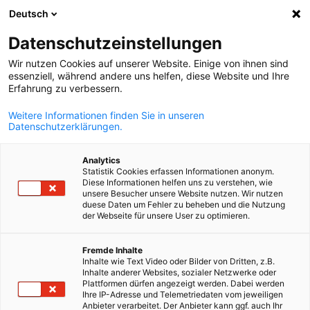
Deutsch
Búsqueda abie
Abri
Cer
Datenschutzeinstellungen
Wir nutzen Cookies auf unserer Website. Einige von ihnen sind
essenziell, während andere uns helfen, diese Website und Ihre
Erfahrung zu verbessern.
Weitere Informationen finden Sie in unseren
Datenschutzerklärungen.
Analytics
Statistik Cookies erfassen Informationen anonym.
Diese Informationen helfen uns zu verstehen, wie
© AHK República Dominicana
unsere Besucher unsere Website nutzen. Wir nutzen
Membresía
duese Daten um Fehler zu beheben und die Nutzung
der Webseite für unsere User zu optimieren.
Spanish
Fremde Inhalte
Al convertirse en miembro, no solo gana acceso a mercados, si
Inhalte wie Text Video oder Bilder von Dritten, z.B.
también a una red con visión de futuro que potencia su
Inhalte anderer Websites, sozialer Netzwerke oder
Plattformen dürfen angezeigt werden. Dabei werden
crecimiento sostenible.
Ihre IP-Adresse und Telemetriedaten vom jeweiligen
Anbieter verarbeitet. Der Anbieter kann ggf. auch Ihr
Como miembro de la Cámara de Comercio e Industria de la