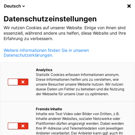
Deutsch
Suche öffnen
Navi
Ein
Datenschutzeinstellungen
Wir nutzen Cookies auf unserer Website. Einige von ihnen sind
essenziell, während andere uns helfen, diese Website und Ihre
Erfahrung zu verbessern.
Weitere Informationen finden Sie in unseren
Datenschutzerklärungen.
Analytics
Statistik Cookies erfassen Informationen anonym.
Diese Informationen helfen uns zu verstehen, wie
© AHK ZAKK
unsere Besucher unsere Website nutzen. Wir nutzen
AHK Zentralamerika und
duese Daten um Fehler zu beheben und die Nutzung
der Webseite für unsere User zu optimieren.
Karibik
German
Fremde Inhalte
Inhalte wie Text Video oder Bilder von Dritten, z.B.
Inhalte anderer Websites, sozialer Netzwerke oder
Wir fördern deutsch-zentralamerikanische Geschäftserfolge
Plattformen dürfen angezeigt werden. Dabei werden
durch Fachkompetenz und starke Netzwerke.
Ihre IP-Adresse und Telemetriedaten vom jeweiligen
Anbieter verarbeitet. Der Anbieter kann ggf. auch Ihr